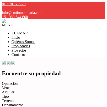
(01) 701 - 7770
|
info@cmtinmobiliaria.com
+51 989 544 600
MENÚ
LLAMAR
Inicio
Quiénes Somos
Propiedades
Proyectos
Contacto
Encuentre su propiedad
Operación
Venta
Alquiler
Tipo
Terreno
Departamento